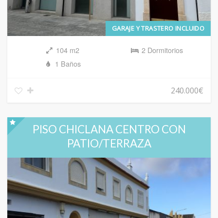
GARAJE Y TRASTERO INCLUIDO
104 m2
2 Dormitorios
1 Baños
240.000€
PISO CHICLANA CENTRO CON
PATIO/TERRAZA