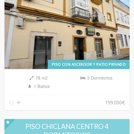
PISO CON ASCENSOR Y PATIO PRIVADO
78 m2
3 Dormitorios
1 Baños
199.000€
PISO CHICLANA CENTRO 4