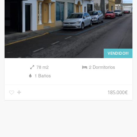
VENDIDO!!!
78 m2
2 Dormitorios
1 Baños
185.000€