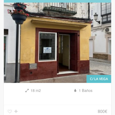
C/ LA VEGA
18 m2
1 Baños
800€