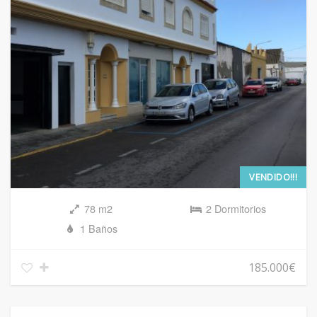
VENDIDO!!!
78 m2
2 Dormitorios
1 Baños
185.000€