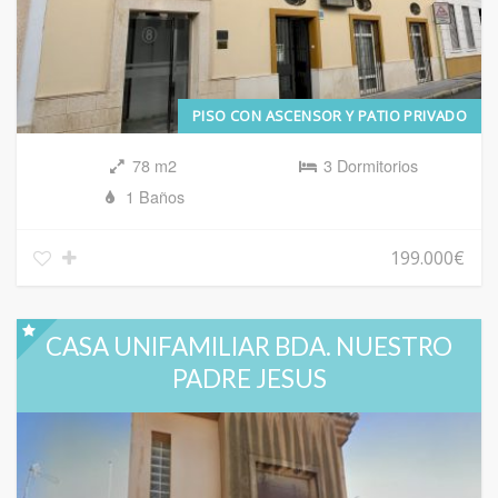
PISO CON ASCENSOR Y PATIO PRIVADO
78 m2
3 Dormitorios
1 Baños
199.000€
CASA UNIFAMILIAR BDA. NUESTRO
PADRE JESUS