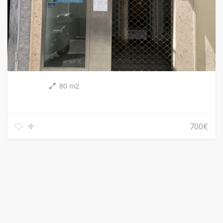
80 m2
700€