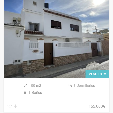
VENDIDO!!!
100 m2
3 Dormitorios
1 Baños
155.000€