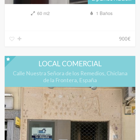
60 m2
1 Baños
900€
LOCAL COMERCIAL
Calle Nuestra Señora de los Remedios, Chiclana
de la Frontera, España