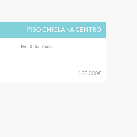
PISO CHICLANA CENTRO
CHICLANA CENTRO
3 Dormitorios
78 
1 Ba
165.000€