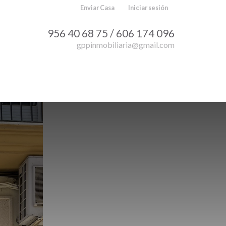
Enviar Casa
Iniciar sesión
956 40 68 75 / 606 174 096
gppinmobiliaria@gmail.com