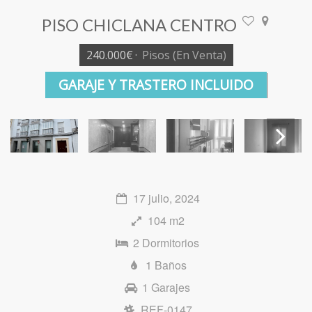
PISO CHICLANA CENTRO
240.000€
·
Pisos
(En Venta)
GARAJE Y TRASTERO INCLUIDO
Next
17 julio, 2024
104 m2
2 Dormitorios
1 Baños
1 Garajes
REF-0147