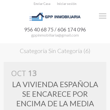
Enviar Casa
Iniciar sesión
S
a
l
t
956 40 68 75 / 606 174 096
a
r
gppinmobiliaria@gmail.com
n
a
v
Csategoría Sin Categoría (6)
e
g
a
c
i
ó
OCT
13
n
LA VIVIENDA ESPAÑOLA
SE ENCARECE POR
ENCIMA DE LA MEDIA