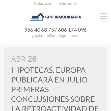
Enviar Casa
Iniciar sesión
S
a
l
t
956 40 68 75 / 606 174 096
a
r
gppinmobiliaria@gmail.com
n
a
v
e
g
ABR
26
a
c
i
HIPOTECAS. EUROPA
ó
n
PUBLICARÁ EN JULIO
PRIMERAS
CONCLUSIONES SOBRE
LA RETROACTIVIDAD DE